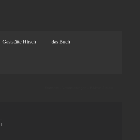
Gaststätte Hirsch
das Buch
Startseite
»
Veranstaltungen
»
B-Movie Allstars