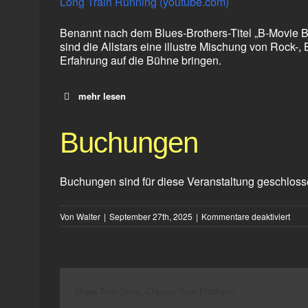
Long Train Running (youtube.com)
Benannt nach dem Blues-Brothers-Titel „B-Movie B
sind die Allstars eine illustre Mischung von Rock-
Erfahrung auf die Bühne bringen.
mehr lesen
Buchungen
Buchungen sind für diese Veranstaltung geschloss
für
Von
Walter
|
September 27th, 2025
|
Kommentare deaktiviert
B-
Movi
Allst
Share This Story, Choose Your Platform!