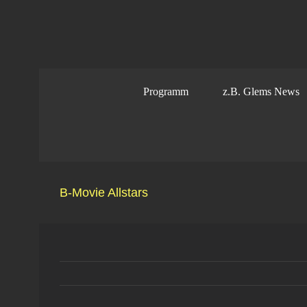
Zum
Inhalt
springen
Programm
z.B. Glems News
B-Movie Allstars