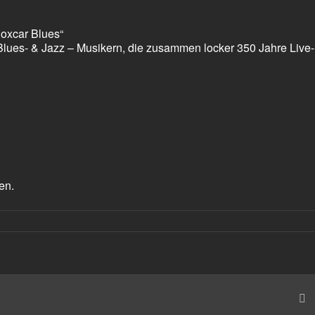
oxcar Blues“
, Blues- & Jazz – Musikern, die zusammen locker 350 Jahre Live-
en.
e
ars
E
M