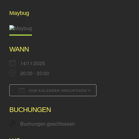
Zeige
das Buch
Maybug
grösseres
Mittwochs: Wir essen gemeinsam
Bild
WANN
14/11/2025
20:30 - 23:00
ZUM KALENDER HINZUFÜGEN
ICS herunterladen
Google Kalende
BUCHUNGEN
Buchungen geschlossen