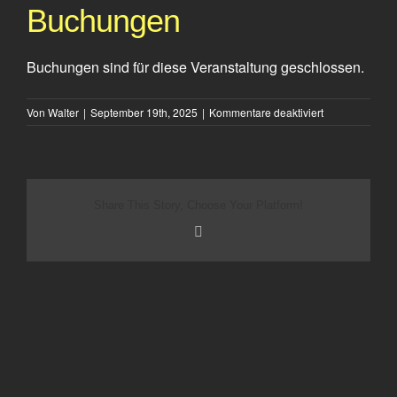
Buchungen
Buchungen sind für diese Veranstaltung geschlossen.
für
Von
Walter
|
September 19th, 2025
|
Kommentare deaktiviert
Dooghie
White
Share This Story, Choose Your Platform!
E-
Mail