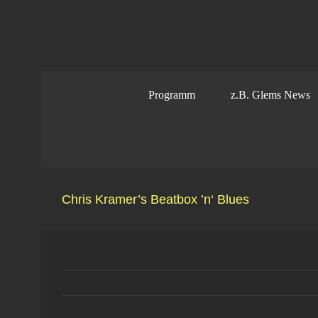
Zum
Inhalt
springen
Programm
z.B. Glems News
Chris Kramer’s Beatbox ’n‘ Blues