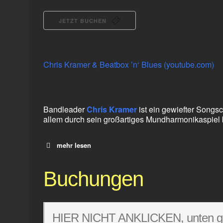
JETZT BUCHEN
Chris Kramer & Beatbox ’n‘ Blues (youtube.com)
Bandleader
Chris Kramer
ist ein gewiefter Songs
allem durch sein großartiges Mundharmonikaspiel 
mehr lesen
Buchungen
HIER NICHT ANKLICKEN, unten geh
Kev