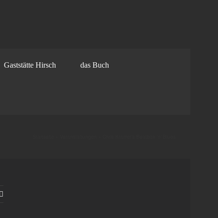
Gaststätte Hirsch
das Buch
Startseite
»
Veranstaltungen
»
Chris Kramer’s Beatbox ’n‘ Blues