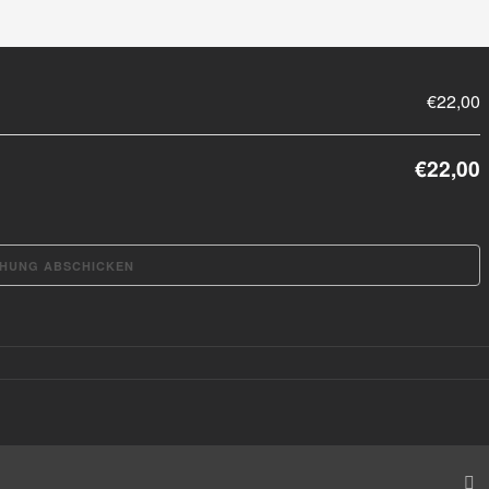
€22,00
€22,00
er’s
box
s
E