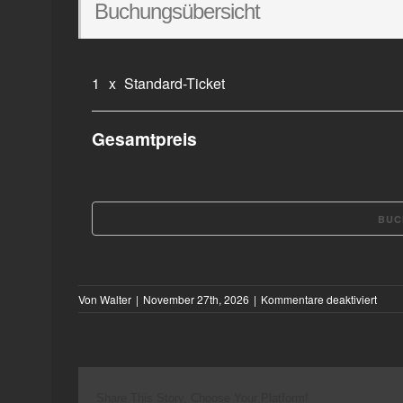
Buchungsübersicht
1
x
Standard-Ticket
Gesamtpreis
für
Von
Walter
|
November 27th, 2026
|
Kommentare deaktiviert
Chris
Kram
Beat
’n‘
Blue
Share This Story, Choose Your Platform!