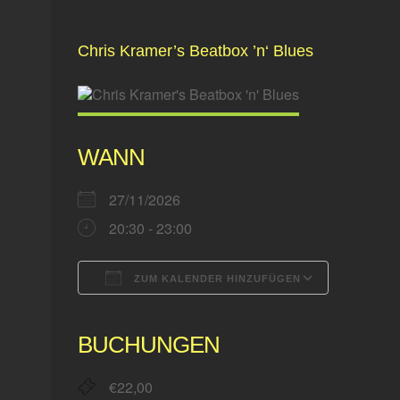
Zeige
Chris Kramer’s Beatbox ’n‘ Blues
grösseres
Bild
WANN
27/11/2026
20:30 - 23:00
ZUM KALENDER HINZUFÜGEN
ICS herunterladen
Google 
BUCHUNGEN
€22,00