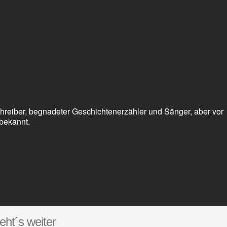
chreiber, begnadeter Geschichtenerzähler und Sänger, aber vor
bekannt.
t´s weiter
in O Neal