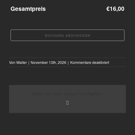
Gesamtpreis
€16,00
für
Von
Walter
|
November 13th, 2026
|
Kommentare deaktiviert
Biber
Herrmann
Share This Story, Choose Your Platform!
E-
Mail