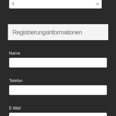
Entertainer und Geschichten-Erzähler, der, mit einer
guten Prise Humor ausgestattet, in seinem erfolgreichen
Leben „on the road“ seine Bodenhaftung behalten hat.
Matthias „Biber“ Herrmann wurde als musikalischer
Repräsentant für Fritz Raus Vorträge zum Thema Folk &
Registrierungsinformationen
Blues verpflichtet. Folk-Größen wie Werner Lämmerhirt,
Colin Wilkie oder David Munyon bedienten sich immer
wieder der virtuosen Gitarrenarbeit von Biber Herrmann
bei ihren Konzerten oder CD Alben.
Name
Telefon
E-Mail