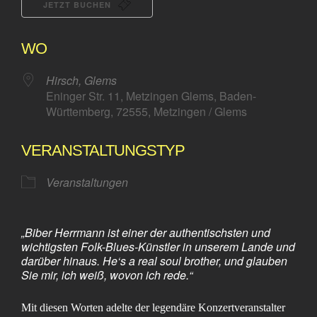
JETZT BUCHEN
WO
Hirsch, Glems
Eninger Str. 11, Metzingen Glems, Baden-
Württemberg, 72555, Metzingen / Glems
VERANSTALTUNGSTYP
Veranstaltungen
„
B
iber Herrmann ist einer der authentischsten und
wichtigsten Folk-Blues-Künstler in unserem Lande und
darüber hinaus. He‘s a real soul brother, und glauben
Sie mir, ich weiß, wovon ich rede.“
Mit diesen Worten adelte der legendäre Konzertveranstalter