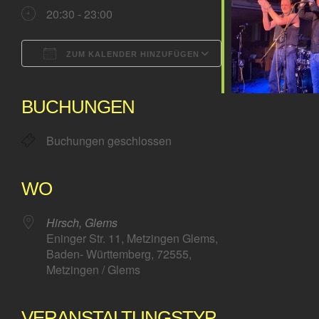
20:30 - 23:00
ZUM KALENDER HINZUFÜGEN
ICS herunterladen
Google Kalender
iCalendar
Office 365
Outlook Live
BUCHUNGEN
Buchungen geschlossen
WO
Hirsch, Glems
Eninger Str. 11, Metzingen Glems,
Baden- Württemberg, 72555,
Metzingen / Glems
VERANSTALTUNGSTYP