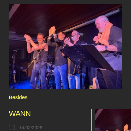
Zeige
das Buch
grösseres
Mittwochs: Wir essen gemeinsam
Bild
Besides
WANN
14/02/2026