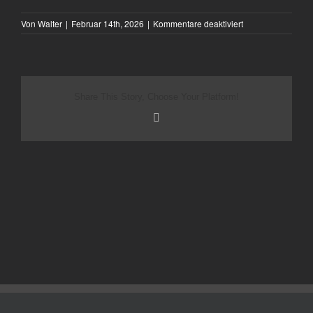
für
Von
Walter
|
Februar 14th, 2026
|
Kommentare deaktiviert
Besides
Share This Story, Choose Your Platform!
E-
Mail