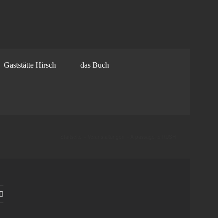
Gaststätte Hirsch
das Buch
Startseite
»
Veranstaltungen
»
A passage to RUSH