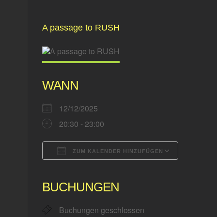
Zeige
A passage to RUSH
grösseres
Bild
WANN
12/12/2025
20:30 - 23:00
ZUM KALENDER HINZUFÜGEN
ICS herunterladen
Google 
BUCHUNGEN
Buchungen geschlossen